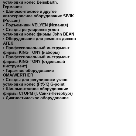
установки колес Beissbarth,
Германия
• Шиномонтажное и другое
автосервисное оборудование SIVIK
(Россия)
• Подъемники VELYEN (Испания)
• Cтенды регулировки углов
установки колес фирмы John BEAN
• Оборудование для ремонта дисков
АТЕК
• Профессиональный инструмент
фирмы KING TONY (наборы)
• Профессиональный инструмент
фирмы KING TONY (отдельный
инструмент)
• Гаражное оборудование
ОМА/WERTHER
• Стенды для регулировки углов
установки колес (РУУК) G-point
• Шиномонтажное оборудование
фирмы СТОРМ (г. Санкт-Петербург)
• Диагностическое оборудование