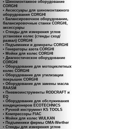
• Шиномонтажное оборудование
CORGHI
• Аксессуары для шиномонтажного
оборудования CORGHI
• Балансировочное оборудование,
балансировочные станки CORGHI,
аксессуары
• Стенды для измерения углов
установки колес (стенды сход/
развал) CORGHI
• Подъемники и домкраты CORGHI
• Генераторы азота CORGHI
• Мойки для колес CORGHI
• Диагностическое оборудование
CORGHI
• Оборудование для мотоциклетных
колес CORGHI
• Оборудование для утилизации
покрышек CORGHI
• Оборудование для замены масла
RAASM
• Пневмоинструменты RODCRAFT и
EQ
• Оборудование для обслуживания
кондиционеров ECOTECHNICS
• Ручной инструмент KS TOOLS
• Компресcоры FIAC
• Мойки для колес WULKAN
• Подъемники фирмы OMA-Werther
• Стенды для измерения углов