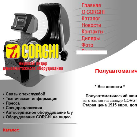
Полуавтоматич
* Все новости *
• Связь с техслужбой
Полуавтоматический ши
• Техническая информация
изготовлен на заводе CORGH
• Пресса
Старая цена 1915 евро, до
• Спецпредложения
• Автосервисное оборудование б/у
• Оборудование CORGHI на видео
Каталог: