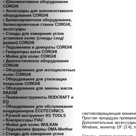
• Шиномонтажное оборудование
CORGHI
• Аксессуары для шиномонтажного
оборудования CORGHI
• Балансировочное оборудование,
балансировочные станки CORGHI,
аксессуары
• Стенды для измерения углов
установки колес (стенды сход/
развал) CORGHI
• Подъемники и домкраты CORGHI
• Генераторы азота CORGHI
• Мойки для колес CORGHI
• Диагностическое оборудование
CORGHI
• Оборудование для мотоциклетных
колес CORGHI
• Оборудование для утилизации
покрышек CORGHI
• Оборудование для замены масла
RAASM
• Пневмоинструменты RODCRAFT и
EQ
• Оборудование для обслуживания
кондиционеров ECOTECHNICS
световозвращающие мишени,
• Ручной инструмент KS TOOLS
Простая процедура проверки
• Компресcоры FIAC
Дополнительные аксессуары
• Мойки для колес WULKAN
Windows, монитор 19" (3:4), 
• Подъемники фирмы OMA-Werther
• Стенды для измерения углов