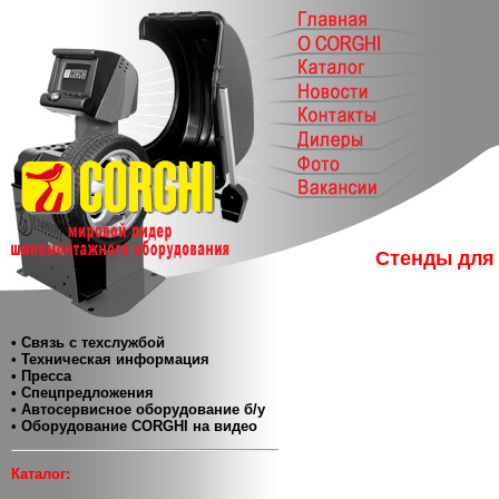
Стенды для 
• Связь с техслужбой
• Техническая информация
• Пресса
• Спецпредложения
• Автосервисное оборудование б/у
• Оборудование CORGHI на видео
Каталог: