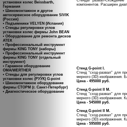
Стенды развал-схождение 
установки колес Beissbarth,
компонентов. Расширен диап
Германия
• Шиномонтажное и другое
автосервисное оборудование SIVIK
(Россия)
• Подъемники VELYEN (Испания)
• Cтенды регулировки углов
установки колес фирмы John BEAN
• Оборудование для ремонта дисков
АТЕК
• Профессиональный инструмент
фирмы KING TONY (наборы)
• Профессиональный инструмент
фирмы KING TONY (отдельный
инструмент)
• Гаражное оборудование
Стенд G-point I.
ОМА/WERTHER
Стенд "сход-развал" для пр
• Стенды для регулировки углов
мерного (3D) изображения. 
установки колес (РУУК) G-point
Цена - 495000 руб.
• Шиномонтажное оборудование
фирмы СТОРМ (г. Санкт-Петербург)
Стенд G-point II M.
• Диагностическое оборудование
Стенд "сход-развал" для пр
мерного (3D) изображения. 
Цена - 545000 руб.
Стенд G-point II M.
Стенд "сход-развал" для пр
мерного (3D) изображения.
Цена - 595000 руб.