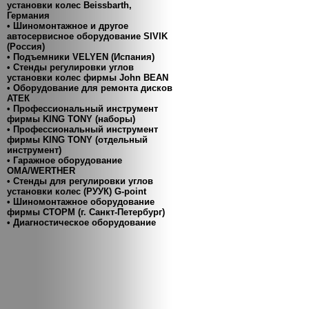
установки колес Beissbarth,
Германия
• Шиномонтажное и другое
автосервисное оборудование SIVIK
(Россия)
• Подъемники VELYEN (Испания)
• Cтенды регулировки углов
установки колес фирмы John BEAN
• Оборудование для ремонта дисков
АТЕК
• Профессиональный инструмент
фирмы KING TONY (наборы)
• Профессиональный инструмент
фирмы KING TONY (отдельный
инструмент)
• Гаражное оборудование
ОМА/WERTHER
• Стенды для регулировки углов
установки колес (РУУК) G-point
• Шиномонтажное оборудование
фирмы СТОРМ (г. Санкт-Петербург)
• Диагностическое оборудование