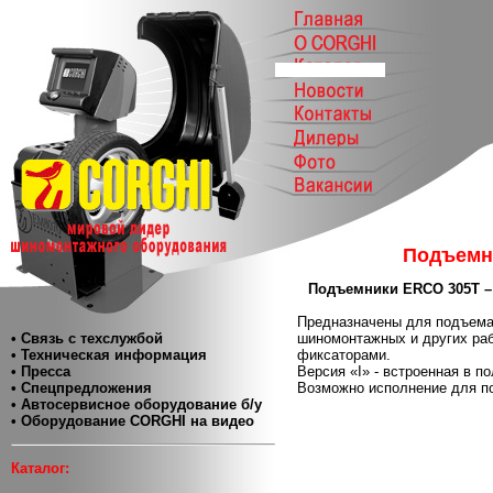
Подъемни
Подъемники ERCO 305T –
Предназначены для подъема 
• Связь с техслужбой
шиномонтажных и других ра
• Техническая информация
фиксаторами.
• Пресса
Версия «I» - встроенная в по
• Спецпредложения
Возможно исполнение для по
• Автосервисное оборудование б/у
• Оборудование CORGHI на видео
Каталог: