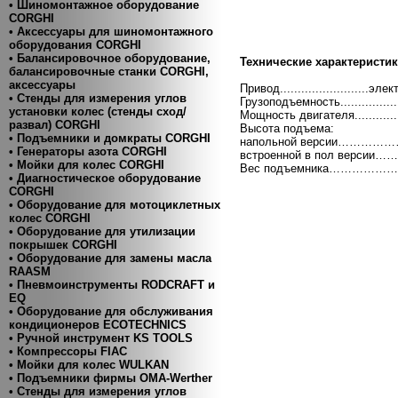
• Шиномонтажное оборудование
CORGHI
• Аксессуары для шиномонтажного
оборудования CORGHI
• Балансировочное оборудование,
Технические характеристик
балансировочные станки CORGHI,
аксессуары
Привод.........................
• Стенды для измерения углов
Грузоподъемность................
установки колес (стенды сход/
Мощность двигателя.............
развал) CORGHI
Высота подъема:
• Подъемники и домкраты CORGHI
напольной версии……………
• Генераторы азота CORGHI
встроенной в пол версии…
• Мойки для колес CORGHI
Вес подъемника…………………
• Диагностическое оборудование
CORGHI
• Оборудование для мотоциклетных
колес CORGHI
• Оборудование для утилизации
покрышек CORGHI
• Оборудование для замены масла
RAASM
• Пневмоинструменты RODCRAFT и
EQ
• Оборудование для обслуживания
кондиционеров ECOTECHNICS
• Ручной инструмент KS TOOLS
• Компресcоры FIAC
• Мойки для колес WULKAN
• Подъемники фирмы OMA-Werther
• Стенды для измерения углов