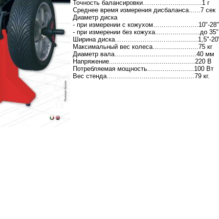
Точность балансировки……………..............1 г
Среднее время измерения дисбаланса......7 сек
Диаметр диска
- при измерении с кожухом…………….......10"-28"
- при измерении без кожуха.......................до 35"
Ширина диска…………………………..........1,5"-20
Максимальный вес колеса…….................75 кг
Диаметр вала..........................................40 мм
Напряжение............................................220 В
Потребляемая мощность........................100 Вт
Вес стенда.............................................79 кг.