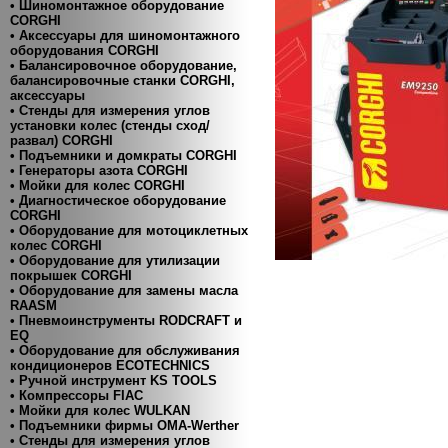
• Шиномонтажное оборудование
CORGHI
• Аксессуары для шиномонтажного
оборудования CORGHI
• Балансировочное оборудование,
балансировочные станки CORGHI,
аксессуары
• Стенды для измерения углов
установки колес (стенды сход/
развал) CORGHI
• Подъемники и домкраты CORGHI
• Генераторы азота CORGHI
• Мойки для колес CORGHI
• Диагностическое оборудование
CORGHI
• Оборудование для мотоциклетных
колес CORGHI
• Оборудование для утилизации
покрышек CORGHI
• Оборудование для замены масла
RAASM
• Пневмоинструменты RODCRAFT и
EQ
• Оборудование для обслуживания
кондиционеров ECOTECHNICS
• Ручной инструмент KS TOOLS
• Компресcоры FIAC
• Мойки для колес WULKAN
• Подъемники фирмы OMA-Werther
• Стенды для измерения углов