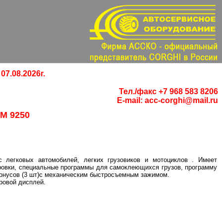
07.08.2026г.
Тел./факс +7 968 583 8206
E-mail:
acc-corghi@mail.ru
М 9250
 легковых автомобилей, легких грузовиков и мотоциклов . Имеет
ровки, специальные программы для самоклеющихся грузов, программу
конусов (3 шт)с механическим быстросъемным зажимом.
ровой дисплей.