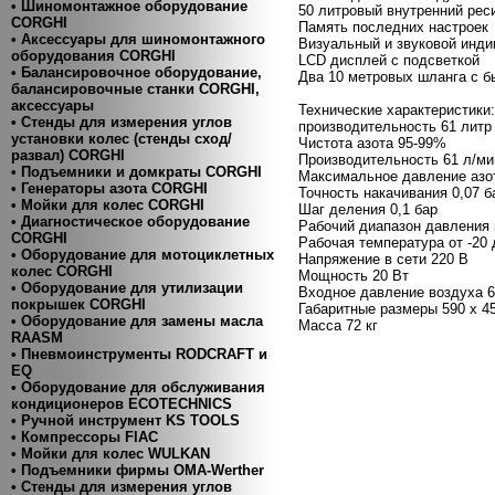
• Шиномонтажное оборудование
50 литровый внутренний рес
CORGHI
Память последних настроек
• Аксессуары для шиномонтажного
Визуальный и звуковой инди
оборудования CORGHI
LCD дисплей с подсветкой
• Балансировочное оборудование,
Два 10 метровых шланга с 
балансировочные станки CORGHI,
аксессуары
Технические характеристики:
• Стенды для измерения углов
производительность 61 литр 
установки колес (стенды сход/
Чистота азота 95-99%
развал) CORGHI
Производительность 61 л/ми
• Подъемники и домкраты CORGHI
Максимальное давление азот
• Генераторы азота CORGHI
Точность накачивания 0,07 б
• Мойки для колес CORGHI
Шаг деления 0,1 бар
• Диагностическое оборудование
Рабочий диапазон давления н
CORGHI
Рабочая температура от -20 
• Оборудование для мотоциклетных
Напряжение в сети 220 В
колес CORGHI
Мощность 20 Вт
• Оборудование для утилизации
Входное давление воздуха 6
покрышек CORGHI
Габаритные размеры 590 х 4
• Оборудование для замены масла
Масса 72 кг
RAASM
• Пневмоинструменты RODCRAFT и
EQ
• Оборудование для обслуживания
кондиционеров ECOTECHNICS
• Ручной инструмент KS TOOLS
• Компресcоры FIAC
• Мойки для колес WULKAN
• Подъемники фирмы OMA-Werther
• Стенды для измерения углов