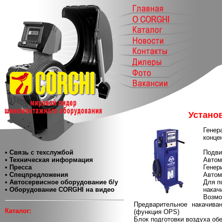
Устано
Генер
конце
• Связь с техслужбой
Подви
• Техническая информация
Автом
• Пресса
Генер
• Спецпредложения
Автом
• Автосервисное оборудование б/у
Для п
• Оборудование CORGHI на видео
накач
Возмо
Предварительное накачива
Каталог:
(функция OPS)
Блок подготовки воздуха об