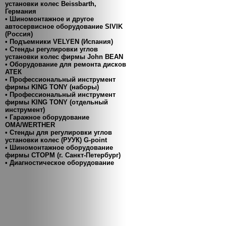
установки колес Beissbarth,
Германия
• Шиномонтажное и другое
автосервисное оборудование SIVIK
(Россия)
• Подъемники VELYEN (Испания)
• Cтенды регулировки углов
установки колес фирмы John BEAN
• Оборудование для ремонта дисков
АТЕК
• Профессиональный инструмент
фирмы KING TONY (наборы)
• Профессиональный инструмент
фирмы KING TONY (отдельный
инструмент)
• Гаражное оборудование
ОМА/WERTHER
• Стенды для регулировки углов
установки колес (РУУК) G-point
• Шиномонтажное оборудование
фирмы СТОРМ (г. Санкт-Петербург)
• Диагностическое оборудование