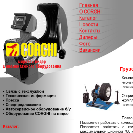
Груз
Компл
-монт
-зажи
• Связь с техслужбой
• Техническая информация
Опции
• Пресса
-комп
• Спецпредложения
-зажи
• Автосервисное оборудование б/у
• Оборудование CORGHI на видео
Позво
Позволяет работать с колес
Каталог:
Позволяет работать с к
максимальной шириной 780 