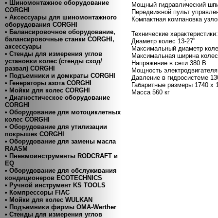
• Шиномонтажное оборудование
Мощный гидравлический шпи
CORGHI
Передвижной пульт управле
• Аксессуары для шиномонтажного
Компактная компановка узло
оборудования CORGHI
• Балансировочное оборудование,
Технические характеристики:
балансировочные станки CORGHI,
Диаметр колес 13-27”
аксессуары
Максимальный диаметр коле
• Стенды для измерения углов
Максимальная ширина колес
установки колес (стенды сход/
Напряжение в сети 380 В
развал) CORGHI
Мощность электродвигателя 
• Подъемники и домкраты CORGHI
Давление в гидросистеме 13
• Генераторы азота CORGHI
Габаритные размеры 1740 х 
• Мойки для колес CORGHI
Масса 560 кг
• Диагностическое оборудование
CORGHI
• Оборудование для мотоциклетных
колес CORGHI
• Оборудование для утилизации
покрышек CORGHI
• Оборудование для замены масла
RAASM
• Пневмоинструменты RODCRAFT и
EQ
• Оборудование для обслуживания
кондиционеров ECOTECHNICS
• Ручной инструмент KS TOOLS
• Компресcоры FIAC
• Мойки для колес WULKAN
• Подъемники фирмы OMA-Werther
• Стенды для измерения углов