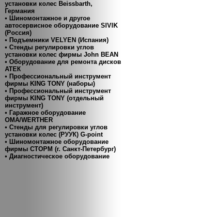
установки колес Beissbarth,
Германия
• Шиномонтажное и другое
автосервисное оборудование SIVIK
(Россия)
• Подъемники VELYEN (Испания)
• Cтенды регулировки углов
установки колес фирмы John BEAN
• Оборудование для ремонта дисков
АТЕК
• Профессиональный инструмент
фирмы KING TONY (наборы)
• Профессиональный инструмент
фирмы KING TONY (отдельный
инструмент)
• Гаражное оборудование
ОМА/WERTHER
• Стенды для регулировки углов
установки колес (РУУК) G-point
• Шиномонтажное оборудование
фирмы СТОРМ (г. Санкт-Петербург)
• Диагностическое оборудование