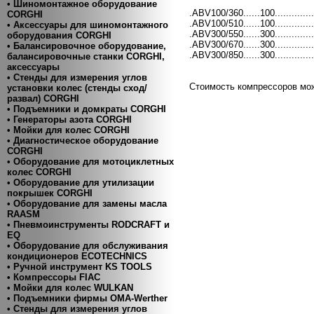
• Шиномонтажное оборудование
.АBV100/360......100..............
CORGHI
.ABV100/510......100..............5
• Аксессуары для шиномонтажного
.ABV300/550......300..............5
оборудования CORGHI
.ABV300/670......300..............6
• Балансировочное оборудование,
.ABV300/850......300..............8
балансировочные станки CORGHI,
аксессуары
• Стенды для измерения углов
Стоимость компрессоров мо
установки колес (стенды сход/
развал) CORGHI
• Подъемники и домкраты CORGHI
• Генераторы азота CORGHI
• Мойки для колес CORGHI
• Диагностическое оборудование
CORGHI
• Оборудование для мотоциклетных
колес CORGHI
• Оборудование для утилизации
покрышек CORGHI
• Оборудование для замены масла
RAASM
• Пневмоинструменты RODCRAFT и
EQ
• Оборудование для обслуживания
кондиционеров ECOTECHNICS
• Ручной инструмент KS TOOLS
• Компресcоры FIAC
• Мойки для колес WULKAN
• Подъемники фирмы OMA-Werther
• Стенды для измерения углов