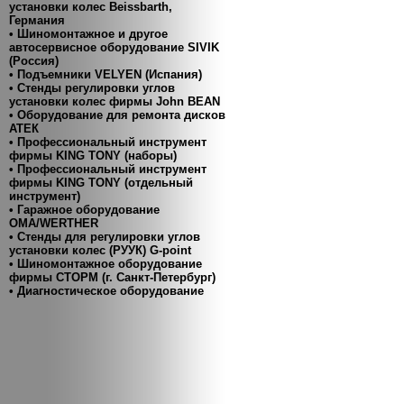
установки колес Beissbarth,
Германия
• Шиномонтажное и другое
автосервисное оборудование SIVIK
(Россия)
• Подъемники VELYEN (Испания)
• Cтенды регулировки углов
установки колес фирмы John BEAN
• Оборудование для ремонта дисков
АТЕК
• Профессиональный инструмент
фирмы KING TONY (наборы)
• Профессиональный инструмент
фирмы KING TONY (отдельный
инструмент)
• Гаражное оборудование
ОМА/WERTHER
• Стенды для регулировки углов
установки колес (РУУК) G-point
• Шиномонтажное оборудование
фирмы СТОРМ (г. Санкт-Петербург)
• Диагностическое оборудование