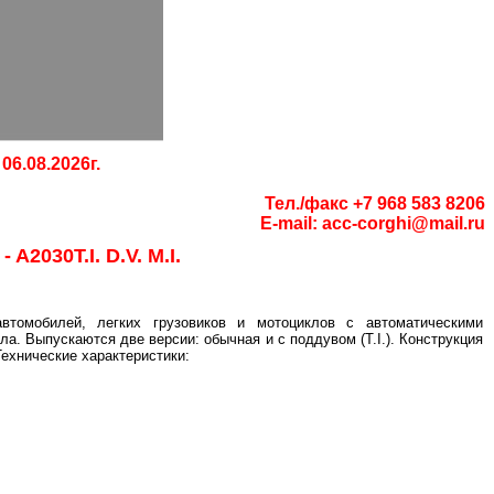
06.08.2026г.
Тел./факс +7 968 583 8206
E-mail:
acc-corghi@mail.ru
A2030T.I. D.V. M.I.
томобилей, легких грузовиков и мотоциклов с автоматическими
а. Выпускаются две версии: обычная и с поддувом (T.I.). Конструкция
Технические характеристики: