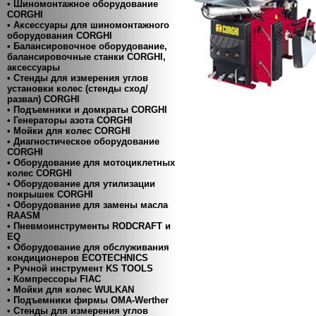
• Шиномонтажное оборудование
CORGHI
• Аксессуары для шиномонтажного
оборудования CORGHI
• Балансировочное оборудование,
балансировочные станки CORGHI,
аксессуары
• Стенды для измерения углов
установки колес (стенды сход/
развал) CORGHI
• Подъемники и домкраты CORGHI
• Генераторы азота CORGHI
• Мойки для колес CORGHI
• Диагностическое оборудование
CORGHI
• Оборудование для мотоциклетных
колес CORGHI
• Оборудование для утилизации
покрышек CORGHI
• Оборудование для замены масла
RAASM
• Пневмоинструменты RODCRAFT и
EQ
• Оборудование для обслуживания
кондиционеров ECOTECHNICS
• Ручной инструмент KS TOOLS
• Компресcоры FIAC
• Мойки для колес WULKAN
• Подъемники фирмы OMA-Werther
• Стенды для измерения углов