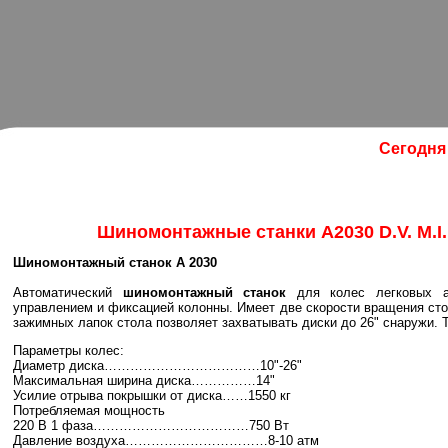
Сегодня 
Шиномонтажные станки A2030 D.V. M.I. - 
Шиномонтажный станок А 2030
Автоматический
шиномонтажный станок
для колес легковых ав
управлением и фиксацией колонны. Имеет две скорости вращения стол
зажимных лапок стола позволяет захватывать диски до 26" снаружи. 
Параметры колес:
Диаметр диска………………………………10"-26"
Максимальная ширина диска……………14"
Усилие отрыва покрышки от диска……1550 кг
Потребляемая мощность
220 В 1 фаза………………………………750 Вт
Давление воздуха……………………………8-10 атм