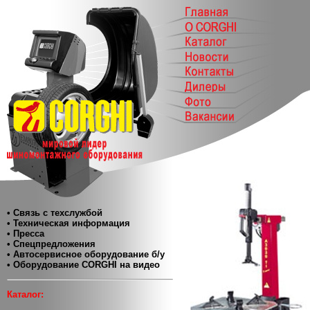
• Связь с техслужбой
• Техническая информация
• Пресса
• Спецпредложения
• Автосервисное оборудование б/у
• Оборудование CORGHI на видео
Каталог: