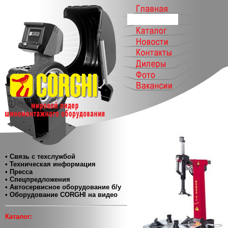
• Связь с техслужбой
• Техническая информация
• Пресса
• Спецпредложения
• Автосервисное оборудование б/у
• Оборудование CORGHI на видео
Каталог: