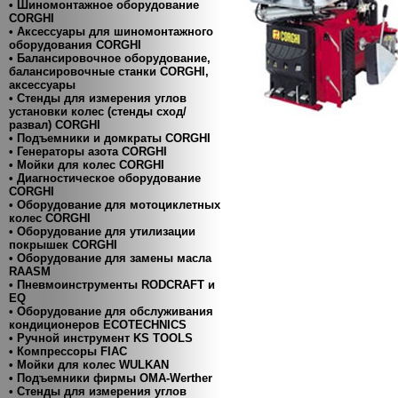
• Шиномонтажное оборудование
CORGHI
• Аксессуары для шиномонтажного
оборудования CORGHI
• Балансировочное оборудование,
балансировочные станки CORGHI,
аксессуары
• Стенды для измерения углов
установки колес (стенды сход/
развал) CORGHI
• Подъемники и домкраты CORGHI
• Генераторы азота CORGHI
• Мойки для колес CORGHI
• Диагностическое оборудование
CORGHI
• Оборудование для мотоциклетных
колес CORGHI
• Оборудование для утилизации
покрышек CORGHI
• Оборудование для замены масла
RAASM
• Пневмоинструменты RODCRAFT и
EQ
• Оборудование для обслуживания
кондиционеров ECOTECHNICS
• Ручной инструмент KS TOOLS
• Компресcоры FIAC
• Мойки для колес WULKAN
• Подъемники фирмы OMA-Werther
• Стенды для измерения углов