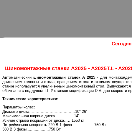
Сегодня 
Шиномонтажные станки A2025 - A2025T.I. - A2025 D.
Автоматический
шиномонтажный станок A 2025
- для монтажа/дем
движением колонны и стола, вращением стола и отжимом осуществл
станке используется увеличенный шиномонтажный стол. Выпускаются 
обычная и с поддувом T.I. У станков модификации D.V. две скорости 
Технические характеристики:
Параметры колес:
Диаметр диска………………………………10"-26"
Максимальная ширина диска……………14"
Усилие отрыва покрышки от диска……1550 кг
Потребляемая мощность 220 В 1 фаза...................750 Вт
380 В 3 фазы...................750 Вт